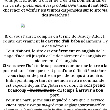
Vous pouvez donc trouver de très très bonnes affaires
sur ce site
(notamment les produits UNE)
mais il faut
bien
chercher et vérifier les teintes disponibles sur le site via
des swatches !
Bref vous l'aurez compris en terme de Beauty-Addict,
ce site est vraiment
la caverne d'ali-baba
néanmoins il y
a des bémols !
Tout d'abord,
le site est entièrement en anglais
de la
page d'accueil jusqu'à celle de paiement de l'anglais et
uniquement de l'anglais.
Si vous avez l'habitude sa passera comme une lettre à la
poste sinon , bien que c'est pas d'une difficulté extrême,
vous risquer de perdre un peu de temps à traduire.
Enfin point important de mémoire votre commande
est expédié depuis l'Angleterre et donc
le colis prend
beaucoup
-énormément-
du temps à arriver à bon
port.
Pour ma part, je me suis inquiété alors que le service
client
(assez sympa malgré mon anglais approximatif et
réponse le lendemain)
m'a indiqué que c'était normal de