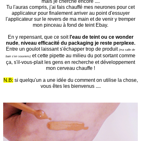
mais je cherche encore ....
Tu l'auras compris, j'ai fais chauffé mes neurones pour cet
applicateur pour finalement arriver au point d'essuyer
l'applicateur sur le revers de ma main et de venir y tremper
mon pinceau à fond de teint Ebay.
En y repensant, que ce soit
l'eau de teint ou ce wonder
nude
,
niveau efficacité du packaging je reste perplexe.
Entre un goulot laissant s'échapper trop de produit
(ma salle de
et cette pipette au milieu du pot sortant comme
bain s'en souviens)
ça, s'il-vous-plait les gens en recherche et développement
mon cerveau chauffe !
N.B:
si quelqu'un a une idée du comment on utilise la chose,
vous êtes les bienvenus ....