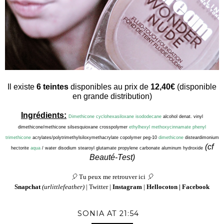
Il existe
6 teintes
disponibles au prix de
12,40€
(disponible
en grande distribution)
Ingrédients:
Dimethicone
cyclohexasiloxane
isododecane
alcohol denat. vinyl
dimethicone/methicone silsesquioxane crosspolymer
ethylhexyl methoxycinnamate
phenyl
trimethicone
acrylates/polytrimethylsiloxymethacrylate copolymer peg-10
dimethicone
disteardimonium
(cf
hectorite
aqua
/ water disodium stearoyl glutamate propylene carbonate aluminum hydroxide
Beauté-Test)
🎈
Tu peux me retrouver ici
🎈
Snapchat
(urlittlefeather)
|
Twitter
|
Instagram
|
Hellocoton
|
Facebook
SONIA
AT
21:54