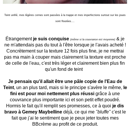
Teint unifié, mes légères cernes sont passées à la trappe et mes imperfections surtout sur les joues
sont floutées....
Étrangement
je suis conquise
& je
(même si la couvrance est moyenne)
ne m'attendais pas du tout à l'être lorsque je l'avais acheté !
Concrètement sur la texture 12 fois plus fine, je ne mettrai
pas ma main à couper mais clairement la texture est proche
de celle de l'eau, c'est très léger et clairement bien plus fin
qu'un fond de teint
Je pensais qu'il allait être une pâle copie de l'Eau de
Teint
, un an plus tard, mais si le principe s'avère le même,
le
fini est pour moi nettement plus réussi
grâce à une
couvrance plus importante ici et son petit effet poudré.
Hormis le fait qu'il remplit ses promesses, ce à quoi
je dis
bravo à Gemey Maybelline
déjà, ce qui me
"bluffe"
c'est le
fait que j'ai le sentiment que je peux jeter toutes mes
BBcrème au profit de ce produit.