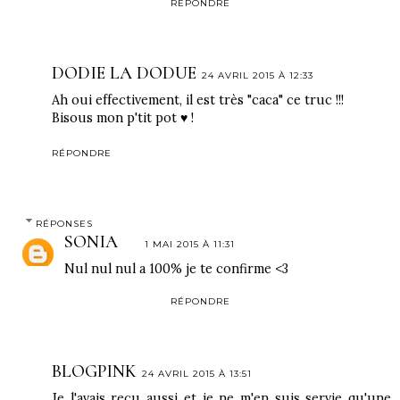
RÉPONDRE
DODIE LA DODUE
24 AVRIL 2015 À 12:33
Ah oui effectivement, il est très "caca" ce truc !!!
Bisous mon p'tit pot ♥ !
RÉPONDRE
RÉPONSES
SONIA
1 MAI 2015 À 11:31
Nul nul nul a 100% je te confirme <3
RÉPONDRE
BLOGPINK
24 AVRIL 2015 À 13:51
Je l'avais reçu aussi et je ne m'en suis servie qu'une