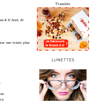
Translate
 bas & le haut, de
sur une teinte plus
LUNETTES
.
us.
rs.