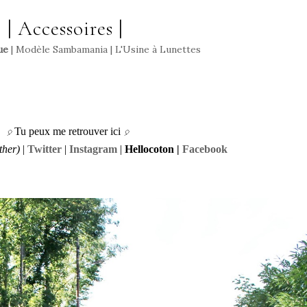
| Accessoires |
ue
| Modèle Sambamania | L'Usine à Lunettes
Tu peux me retrouver ici
🎈
🎈
ather)
|
Twitter
|
Instagram
|
Hellocoton
|
Facebook