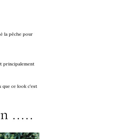
né la pêche pour
st principalement
 que ce look c'est
 .....