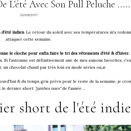
e L'été Avec Son Pull Peluche .....
25/09/2017
 d'été indien
. Le retour du soleil avec ses températures m'a redon
attaquer cette semaine.
nne le cloche pour enfin faire le tri des vêtements d'été & d'hiver.
. Si l'automne est définitivement une de mes saisons favorites, c'e
it, un chocolat chaud pas très loin en mode séries on.æ
ourd'hui & du temps gris prévu pour le reste de la semaine, je crois
t le dernier short
"jambes nues"
de l'année ...
r short de l'été indien