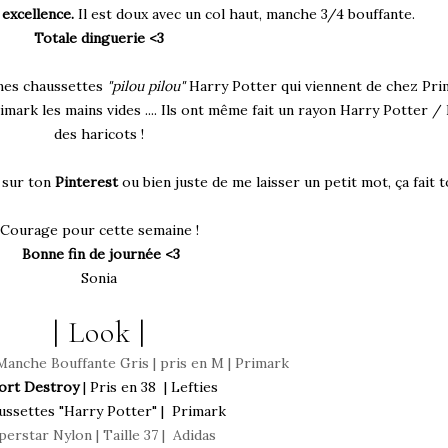
 excellence.
Il est doux avec un col haut, manche 3/4 bouffante.
Totale dinguerie <3
 mes chaussettes
"pilou pilou"
Harry Potter qui viennent de chez Pri
mark les mains vides .... Ils ont même fait un rayon Harry Potter / Di
des haricots !
t sur ton
Pinterest
ou bien juste de me laisser un petit mot, ça fait 
Courage pour cette semaine !
Bonne fin de journée <3
Sonia
| Look |
Manche Bouffante Gris | pris en M | Primark
ort Destroy
| Pris en 38 | Lefties
ussettes "Harry Potter"
| Primark
perstar Nylon
| Taille 37 | Adidas